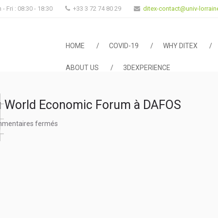
- Fri : 08:30 - 18:30
+33 3 72 74 80 29
ditex-contact@univ-lorraine
DITEX
HOME
COVID-19
WHY DITEX
ABOUT US
3DEXPERIENCE
 au World Economic Forum à DAFOS
sur
mentaires fermés
Interview
de
Bernard
Charlès
au
World
Economic
Forum
à