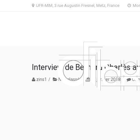
Skip
Skip
UFR-MIM, 3 rue Augustin Fresnel, Metz, France
Mon 
to
to
navigation
content
Interview de Bernard Charlès
zins1
Non classé
27 janvier 2018
Com