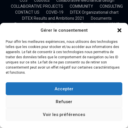
CO3
Cobotics
Collaborative Mechanical design
COLLABORATIVE PROJECTS
COMMUNITY
CONSULTING
CONTACT US
COVID-19
DITEX Organizational chart
DITEX Results and Ambitions 2021
Documents
Ergonomics
Flexible Workshop
Formations
HOME
Gérer le consentement
HOSTED SOLUTION
Industry 4.0
Manufacturing and Machining
NEWSLETTER
OFFERS
Pour offrir les meilleures expériences, nous utilisons des technologies
OUR BUSINESS
OUR CLIENTS
OUR MISSIONS
telles que les cookies pour stocker et/ou accéder aux informations des
OUR PARTNERS
OUR TEAM
Plan du site
PRESS
appareils. Le fait de consentir à ces technologies nous permettra de
PROFESSIONAL TRAINING
Project Management
Projects
traiter des données telles que le comportement de navigation ou les ID
Research
SIM4.0
uniques sur ce site. Le fait de ne pas consentir ou de retirer son
Stage – Développement d’une plateforme de gestion d’un
consentement peut avoir un effet négatif sur certaines caractéristiques
process industriel
et fonctions.
Statement
System Simulation & Optimization
TECHNOLOGY TRANSFER
TRAININGS
UP&S DITEX
Accepter
VIDEOS
WHY DITEX
Refuser
Voir les préférences