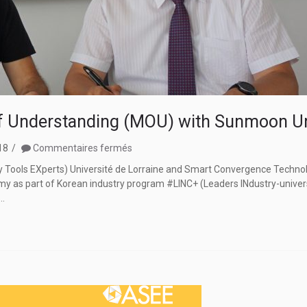
 Understanding (MOU) with Sunmoon Uni
sur
018
Commentaires fermés
Signature
try Tools EXperts) Université de Lorraine and Smart Convergence Techno
of
part of Korean industry program #LINC+ (Leaders INdustry-university
a
.
Memorandum
Of
Understanding
(MOU)
with
Sunmoon
University
–