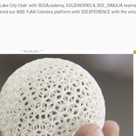
American
t Lake City Utah with 3DSAcademy, SOLIDWORKS & 3DS_SIMULIA teams. Mo
Society
overed our ABB YuMi Cobotics platform with 3DEXPERIENCE with the virtua
for
Engineering
Education