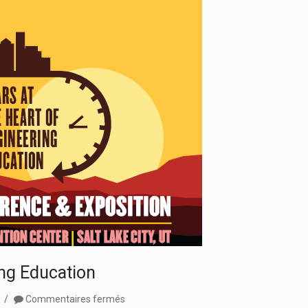
Korea
ing Education
sur
8
Commentaires fermés