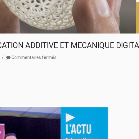
ATION ADDITIVE ET MECANIQUE DIGIT
sur
8
Commentaires fermés
JOURNEE
THEMATIQUE
FABRICATION
ADDITIVE
ET
MECANIQUE
DIGITALE