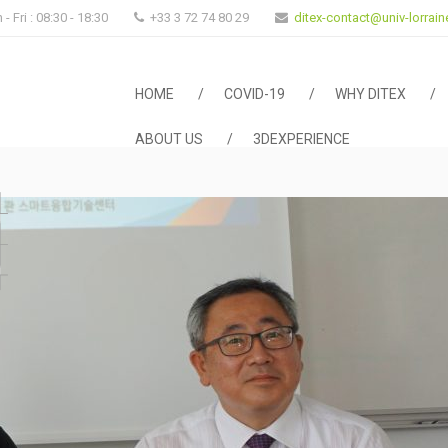
- Fri : 08:30 - 18:30
+33 3 72 74 80 29
ditex-contact@univ-lorraine
DITEX
HOME
COVID-19
WHY DITEX
ABOUT US
3DEXPERIENCE