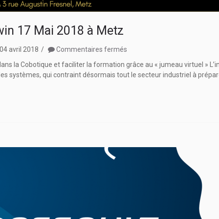
win 17 Mai 2018 à Metz
sur
04 avril 2018
Commentaires fermés
Journée
ns la Cobotique et faciliter la formation grâce au « jumeau virtuel » L’
Cobotique
 les systèmes, qui contraint désormais tout le secteur industriel à prépar
et
Virtual
Twin
17
Mai
2018
à
Metz