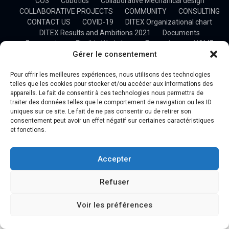
CO3
Cobotics
Collaborative Mechanical design
COLLABORATIVE PROJECTS
COMMUNITY
CONSULTING
CONTACT US
COVID-19
DITEX Organizational chart
DITEX Results and Ambitions 2021
Documents
Ergonomics
Flexible Workshop
Formations
HOME
Gérer le consentement
HOSTED SOLUTION
Industry 4.0
Manufacturing and Machining
NEWSLETTER
OFFERS
Pour offrir les meilleures expériences, nous utilisons des technologies
OUR BUSINESS
OUR CLIENTS
OUR MISSIONS
telles que les cookies pour stocker et/ou accéder aux informations des
OUR PARTNERS
OUR TEAM
Plan du site
PRESS
appareils. Le fait de consentir à ces technologies nous permettra de
PROFESSIONAL TRAINING
Project Management
Projects
traiter des données telles que le comportement de navigation ou les ID
Research
SIM4.0
uniques sur ce site. Le fait de ne pas consentir ou de retirer son
Stage – Développement d’une plateforme de gestion d’un
consentement peut avoir un effet négatif sur certaines caractéristiques
process industriel
et fonctions.
Statement
System Simulation & Optimization
TECHNOLOGY TRANSFER
TRAININGS
UP&S DITEX
Accepter
VIDEOS
WHY DITEX
Refuser
Voir les préférences