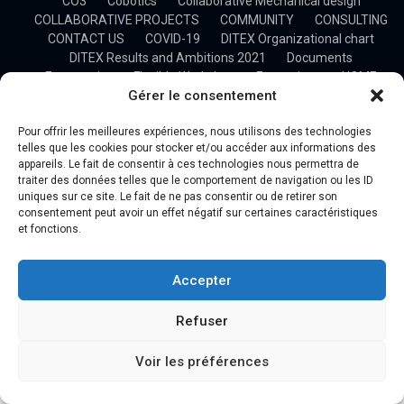
CO3
Cobotics
Collaborative Mechanical design
COLLABORATIVE PROJECTS
COMMUNITY
CONSULTING
CONTACT US
COVID-19
DITEX Organizational chart
DITEX Results and Ambitions 2021
Documents
Ergonomics
Flexible Workshop
Formations
HOME
Gérer le consentement
HOSTED SOLUTION
Industry 4.0
Manufacturing and Machining
NEWSLETTER
OFFERS
Pour offrir les meilleures expériences, nous utilisons des technologies
OUR BUSINESS
OUR CLIENTS
OUR MISSIONS
telles que les cookies pour stocker et/ou accéder aux informations des
OUR PARTNERS
OUR TEAM
Plan du site
PRESS
appareils. Le fait de consentir à ces technologies nous permettra de
PROFESSIONAL TRAINING
Project Management
Projects
traiter des données telles que le comportement de navigation ou les ID
Research
SIM4.0
uniques sur ce site. Le fait de ne pas consentir ou de retirer son
Stage – Développement d’une plateforme de gestion d’un
consentement peut avoir un effet négatif sur certaines caractéristiques
process industriel
et fonctions.
Statement
System Simulation & Optimization
TECHNOLOGY TRANSFER
TRAININGS
UP&S DITEX
Accepter
VIDEOS
WHY DITEX
Refuser
Voir les préférences